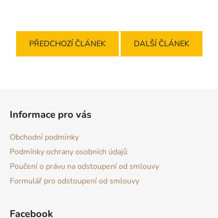
PŘEDCHOZÍ ČLÁNEK
DALŠÍ ČLÁNEK
Z
á
Informace pro vás
p
a
Obchodní podmínky
t
Podmínky ochrany osobních údajů
í
Poučení o právu na odstoupení od smlouvy
Formulář pro odstoupení od smlouvy
Facebook