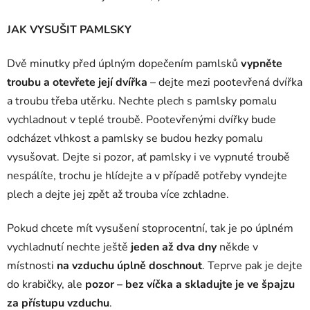
JAK VYSUŠIT PAMLSKY
Dvě minutky před úplným dopečením pamlsků
vypněte
troubu a otevřete její dvířka
– dejte mezi pootevřená dvířka
a troubu třeba utěrku. Nechte plech s pamlsky pomalu
vychladnout v teplé troubě. Pootevřenými dvířky bude
odcházet vlhkost a pamlsky se budou hezky pomalu
vysušovat. Dejte si pozor, ať pamlsky i ve vypnuté troubě
nespálíte, trochu je hlídejte a v případě potřeby vyndejte
plech a dejte jej zpět až trouba více zchladne.
Pokud chcete mít vysušení stoprocentní, tak je po úplném
vychladnutí nechte ještě
jeden až dva dny
někde v
místnosti
na vzduchu úplně doschnout
. Teprve pak je dejte
do krabičky, ale
pozor – bez víčka a skladujte je ve špajzu
za přístupu vzduchu
.