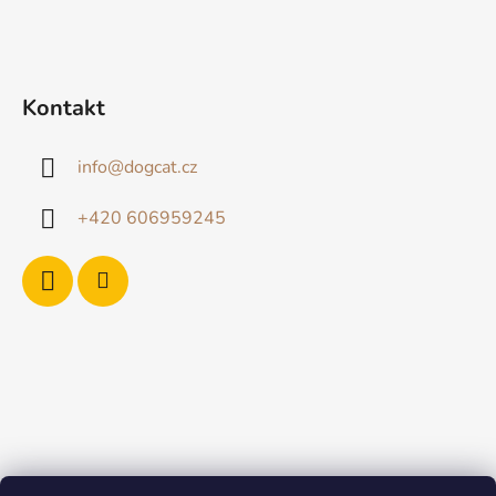
Kontakt
info
@
dogcat.cz
+420 606959245