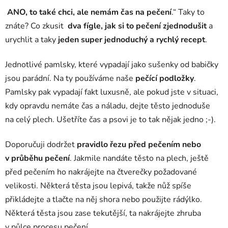
ANO, to také chci, ale nemám čas na pečení
.“ Taky to
znáte? Co zkusit
dva fígle, jak si to pečení zjednodušit
a
urychlit a taky
jeden super jednoduchý a rychlý recept
.
Jednotlivé pamlsky, které vypadají jako sušenky od babičky
jsou parádní. Na ty používáme naše
pečící podložky
.
Pamlsky pak vypadají fakt luxusně, ale pokud jste v situaci,
kdy opravdu nemáte čas a náladu,
dejte těsto jednoduše
na celý plech. Ušetříte čas a psovi je to tak nějak jedno ;-).
Doporučuji dodržet
pravidlo řezu před pečením nebo
v průběhu pečení
. Jakmile nandáte těsto na plech, ještě
před pečením ho nakrájejte na čtverečky požadované
velikosti. Některá těsta jsou lepivá, takže nůž spíše
přikládejte a tlačte na něj shora nebo použijte rádýlko.
Některá těsta jsou zase tekutější, ta nakrájejte zhruba
v půlce procesu pečení.