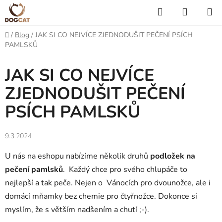
Přejít
Hledat
NÁKUP
na
KOŠÍK
obsah
Domů
/
Blog
/
JAK SI CO NEJVÍCE ZJEDNODUŠIT PEČENÍ PSÍCH
PAMLSKŮ
JAK SI CO NEJVÍCE
ZJEDNODUŠIT PEČENÍ
PSÍCH PAMLSKŮ
9.3.2024
U nás na eshopu nabízíme několik druhů
podložek na
pečení pamlsků
. Každý chce
pro svého chlupáče to
nejlepší a tak peče. Nejen o Vánocích pro dvounožce, ale i
domácí mňamky bez chemie pro čtyřnožce. Dokonce si
myslím, že s větším nadšením a chutí ;-).