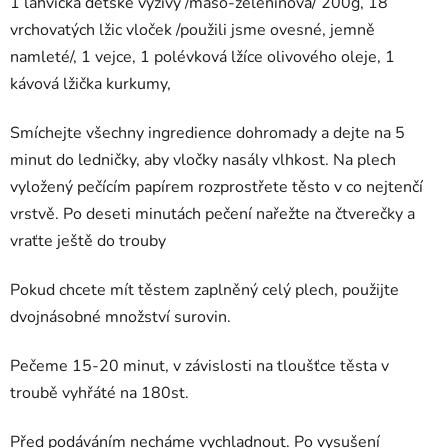
1 lahvička dětské výživy /maso-zeleninová/ 200g, 18
vrchovatých lžic vloček /použili jsme ovesné, jemně
namleté/, 1 vejce, 1 polévková lžíce olivového oleje, 1
kávová lžička kurkumy,
Smíchejte všechny ingredience dohromady a dejte na 5
minut do ledničky, aby vločky nasály vlhkost. Na plech
vyložený pečícím papírem rozprostřete těsto v co nejtenčí
vrstvě. Po deseti minutách pečení nařežte na čtverečky a
vraťte ještě do trouby
Pokud chcete mít těstem zaplněný celý plech, použijte
dvojnásobné množství surovin.
Pečeme 15-20 minut, v závislosti na tloušťce těsta v
troubě vyhřáté na 180st.
Před podáváním necháme vychladnout. Po vysušení