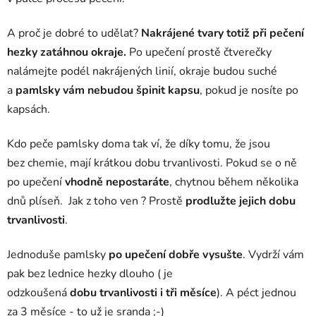
A proč je dobré to udělat?
Nakrájené tvary totiž při pečení
hezky zatáhnou okraje.
Po upečení prostě čtverečky
nalámejte podél nakrájených linií, okraje budou suché
a
pamlsky vám nebudou špinit kapsu
, pokud je nosíte po
kapsách.
Kdo peče pamlsky doma tak ví, že díky tomu, že jsou
bez chemie, mají krátkou dobu trvanlivosti. Pokud se o ně
po upečení
vhodně nepostaráte
, chytnou během několika
dnů plíseň. Jak z toho ven ? Prostě
prodlužte jejich dobu
trvanlivosti
.
Jednoduše pamlsky
po upečení dobře vysušte
. Vydrží vám
pak bez lednice hezky dlouho ( je
odzkoušená
dobu
trvanlivosti i tři měsíce
). A péct jednou
za 3 měsíce - to už je sranda ;-)