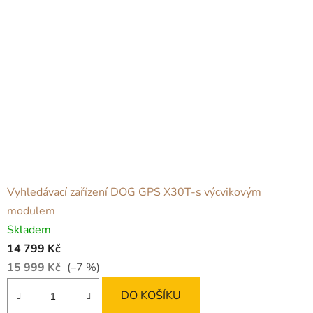
í
č
k
ů
d
o
k
o
Vyhledávací zařízení DOG GPS X30T-s výcvikovým
n
modulem
a
Skladem
14 799 Kč
l
15 999 Kč
(–7 %)
ý
DO KOŠÍKU