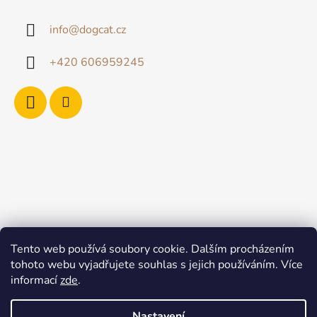
info
@
dogcat.cz
+420 606959245
Tento web používá soubory cookie. Dalším procházením
tohoto webu vyjadřujete souhlas s jejich používáním. Více
informací
zde
.
Nastavení