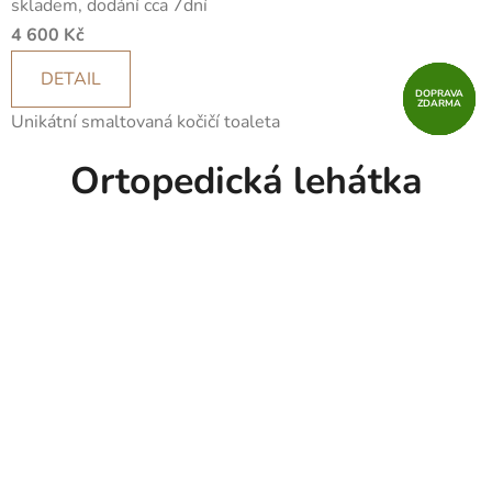
skladem, dodání cca 7dní
4 600 Kč
DETAIL
DOPRAVA
DOPRAVA
DOPRAVA
DOPRAVA
DOPRAVA
ZDARMA
ZDARMA
ZDARMA
ZDARMA
ZDARMA
Unikátní smaltovaná kočičí toaleta
Ortopedická lehátka