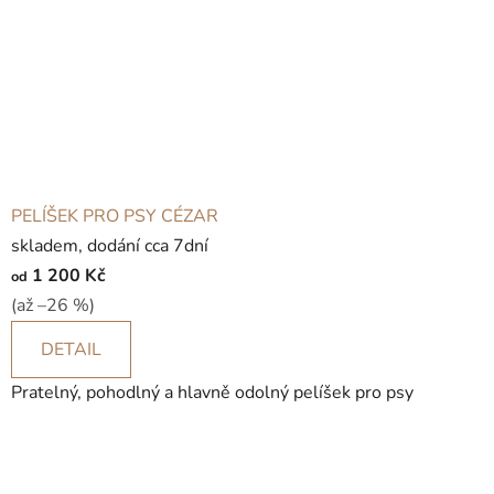
o
t
v
a
š
i
PELÍŠEK PRO PSY CÉZAR
c
skladem, dodání cca 7dní
1 200 Kč
od
h
(až –26 %)
m
DETAIL
a
Pratelný, pohodlný a hlavně odolný pelíšek pro psy
z
l