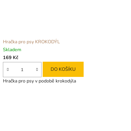
á
m
i
d
Hračka pro psy KROKODÝL
ě
Skladem
l
169 Kč
á
DO KOŠÍKU
m
Hračka pro psy v podobě krokodýla
e
ž
i
v