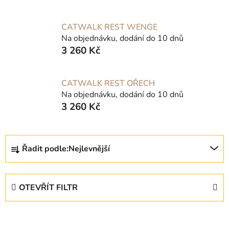
CATWALK REST WENGE
Na objednávku, dodání do 10 dnů
3 260 Kč
CATWALK REST OŘECH
Na objednávku, dodání do 10 dnů
3 260 Kč
Ř
Řadit podle:
Nejlevnější
a
z
e
OTEVŘÍT FILTR
n
í
V
p