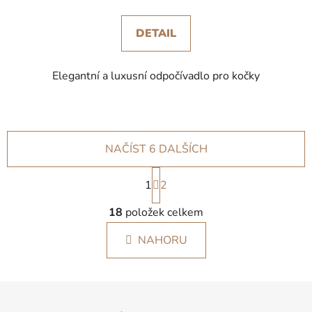
DETAIL
Elegantní a luxusní odpočívadlo pro kočky
NAČÍST 6 DALŠÍCH
S
1
t
2
r
O
á
18
položek celkem
v
n
l
k
NAHORU
á
o
d
v
a
á
Z
c
n
á
í
í