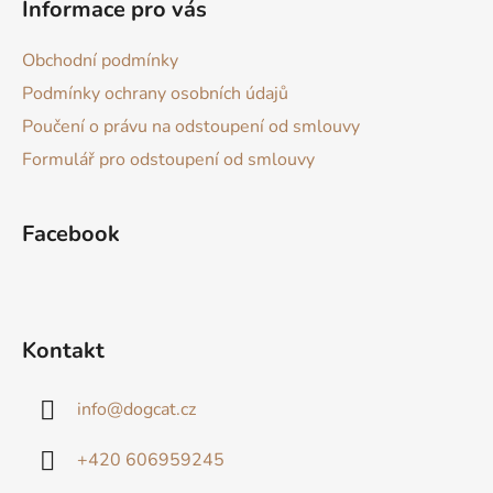
Informace pro vás
p
p
r
a
Obchodní podmínky
v
t
k
Podmínky ochrany osobních údajů
í
y
Poučení o právu na odstoupení od smlouvy
v
Formulář pro odstoupení od smlouvy
ý
p
i
Facebook
s
u
Kontakt
info
@
dogcat.cz
+420 606959245