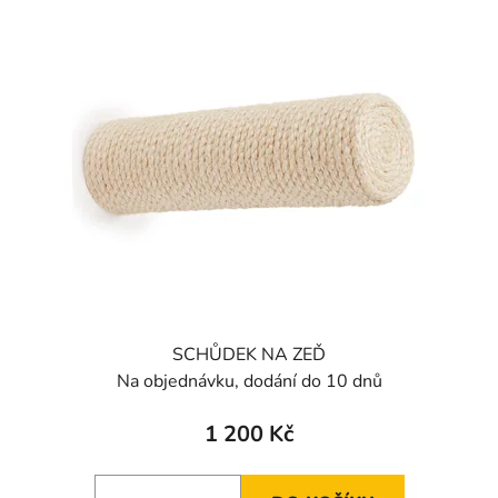
ý
r
p
o
i
d
s
u
p
k
r
t
o
ů
d
u
k
t
ů
SCHŮDEK NA ZEĎ
Na objednávku, dodání do 10 dnů
1 200 Kč