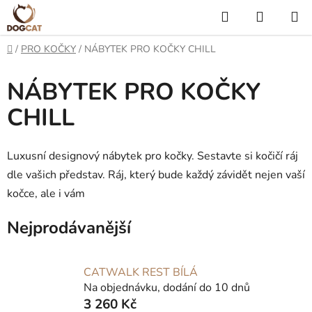
Přejít
Hledat
NÁKUP
na
KOŠÍK
obsah
Domů
/
PRO KOČKY
/
NÁBYTEK PRO KOČKY CHILL
NÁBYTEK PRO KOČKY
CHILL
Luxusní designový nábytek pro kočky. Sestavte si kočičí ráj
dle vašich představ. Ráj, který bude každý závidět nejen vaší
kočce, ale i vám
Nejprodávanější
CATWALK REST BÍLÁ
Na objednávku, dodání do 10 dnů
3 260 Kč