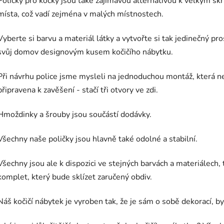
Poličky pro kočky jsou také zajímavou alternativou k velkým škr
místa, což vadí zejména v malých místnostech.
Vyberte si barvu a materiál látky a vytvořte si tak jedinečný pro
svůj domov designovým kusem kočičího nábytku.
Při návrhu police jsme mysleli na jednoduchou montáž, která ne
připravena k zavěšení - stačí tři otvory ve zdi.
Hmoždinky a šrouby jsou součástí dodávky.
Všechny naše poličky jsou hlavně také odolné a stabilní.
Všechny jsou ale k dispozici ve stejných barvách a materiálech, 
komplet, který bude sklízet zaručený obdiv.
Náš kočičí nábytek je vyroben tak, že je sám o sobě dekorací, b