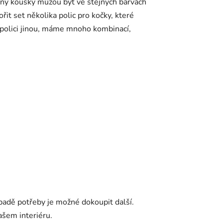
chny kousky můžou být ve stejných barvách
řit set několika polic pro kočky, které
 polici jinou, máme mnoho kombinací,
řípadě potřeby je možné dokoupit další.
šem interiéru.