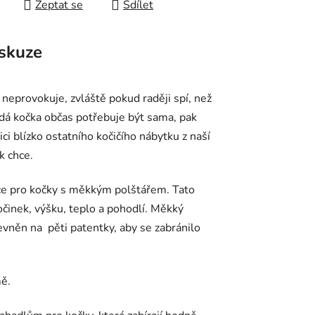
Zeptat se
Sdílet
skuze
 neprovokuje, zvláště pokud raději spí, než
ždá kočka občas potřebuje být sama, pak
blízko ostatního kočičího nábytku z naší
k chce.
e pro kočky s měkkým polštářem. Tato
počinek, výšku, teplo a pohodlí. Měkký
evněn na pěti patentky, aby se zabránilo
ě.