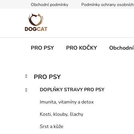
Přejít
Obchodní podmínky
Podmínky ochrany osobních
na
obsah
PRO PSY
PRO KOČKY
Obchodní
P
K
Přeskočit
PRO PSY
a
kategorie
o
t
s
DOPLŇKY STRAVY PRO PSY
e
t
g
Imunita, vitamíny a detox
r
o
a
r
Kosti, klouby, šlachy
i
n
e
n
Srst a kůže