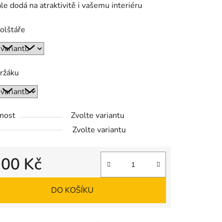
ale dodá na atraktivitě i vašemu interiéru
olštáře
ek.
ržáku
nost
Zvolte variantu
Zvolte variantu
100 Kč
 cena:
DO KOŠÍKU