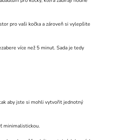
abadlům pro kočky, která zabírají hodně
stor pro vaši kočka a zároveň si vylepšite
zabere více než 5 minut. Sada je tedy
tak aby jste si mohli vytvořit jednotný
yť minimalistickou.