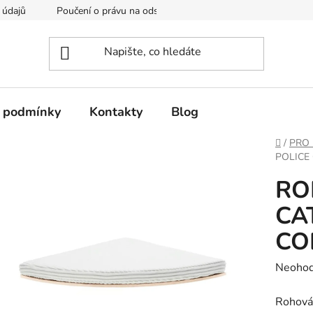
 údajů
Poučení o právu na odstoupení od smlouvy
Formulá
 podmínky
Kontakty
Blog
Domů
/
PRO
POLICE
RO
CA
CO
Průměr
Neoho
hodnoc
Rohová
produk