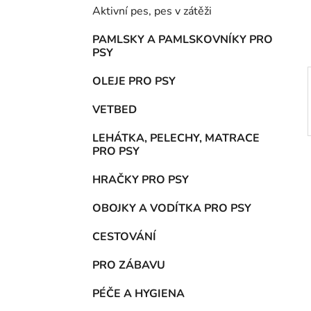
í
Aktivní pes, pes v zátěži
p
a
PAMLSKY A PAMLSKOVNÍKY PRO
PSY
n
e
OLEJE PRO PSY
l
VETBED
LEHÁTKA, PELECHY, MATRACE
PRO PSY
HRAČKY PRO PSY
OBOJKY A VODÍTKA PRO PSY
CESTOVÁNÍ
PRO ZÁBAVU
PÉČE A HYGIENA