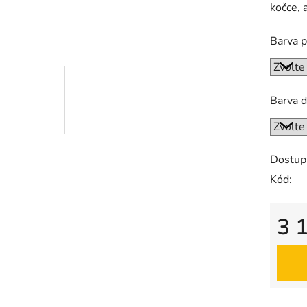
kočce, 
je
0,0
Barva p
z
5
hvězdič
Barva d
Dostup
Kód:
3 
Měrná