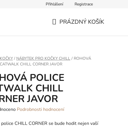
Přihlášení
Registrace
ř pro odstoupení od smlouvy
PRÁZDNÝ KOŠÍK
NÁKUPNÍ
KOŠÍK
 KOČKY
/
NÁBYTEK PRO KOČKY CHILL
/
ROHOVÁ
 CATWALK CHILL CORNER JAVOR
HOVÁ POLICE
TWALK CHILL
RNER JAVOR
né
dnoceno
Podrobnosti hodnocení
ení
 police CHILL CORNER se bude hodit nejen vaší
tu