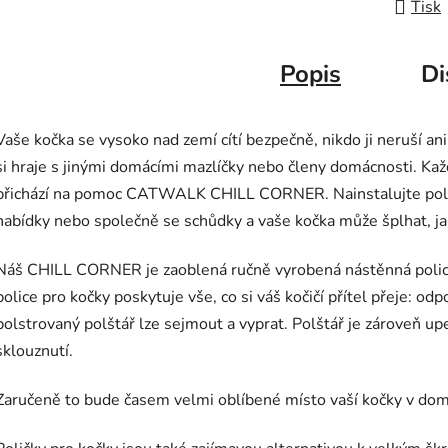
Tisk
Popis
Di
Vaše kočka se vysoko nad zemí cítí bezpečně, nikdo ji neruší ani
si hraje s jinými domácími mazlíčky nebo členy domácnosti. Ka
přichází na pomoc CATWALK CHILL CORNER. Nainstalujte polici 
nabídky nebo společně se schůdky a vaše kočka může šplhat, ja
Náš CHILL CORNER je zaoblená ručně vyrobená nástěnná polic
police pro kočky poskytuje vše, co si váš kočičí přítel přeje: od
polstrovaný polštář lze sejmout a vyprat. Polštář je zároveň up
sklouznutí.
Zaručeně to bude časem velmi oblíbené místo vaší kočky v dom