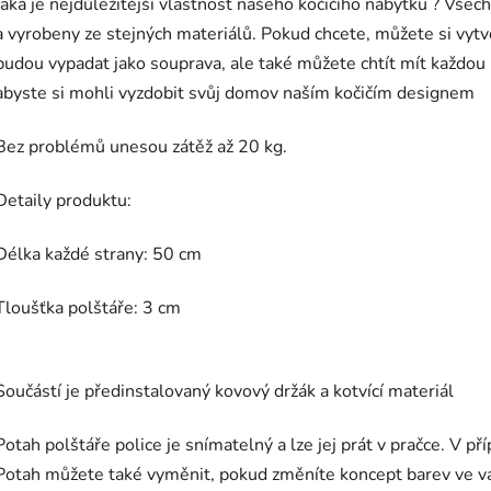
Jaká je nejdůležitější vlastnost našeho kočičího nábytku ? Vše
a vyrobeny ze stejných materiálů. Pokud chcete, můžete si vytvo
budou vypadat jako souprava, ale také můžete chtít mít každou
abyste si mohli vyzdobit svůj domov naším kočičím designem
Bez problémů unesou zátěž až 20 kg.
Detaily produktu:
Délka každé strany: 50 cm
Tloušťka polštáře: 3 cm
Součástí je předinstalovaný kovový držák a kotvící materiál
Potah polštáře police je snímatelný a lze jej prát v pračce. V p
Potah můžete také vyměnit, pokud změníte koncept barev ve va