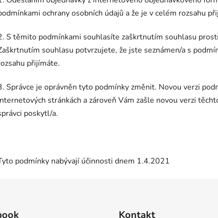
1. Odesláním objednávky z internetového objednávkového formu
podmínkami ochrany osobních údajů a že je v celém rozsahu při
2. S těmito podmínkami souhlasíte zaškrtnutím souhlasu prost
Zaškrtnutím souhlasu potvrzujete, že jste seznámen/a s podmín
rozsahu přijímáte.
3. Správce je oprávněn tyto podmínky změnit. Novou verzi podm
internetových stránkách a zároveň Vám zašle novou verzi těcht
správci poskytl/a.
Tyto podmínky nabývají účinnosti dnem 1.4.2021
book
Kontakt