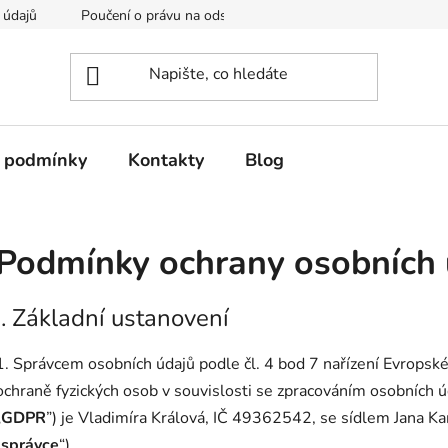
 údajů
Poučení o právu na odstoupení od smlouvy
Formulá
 podmínky
Kontakty
Blog
Podmínky ochrany osobních 
I. Základní ustanovení
1. Správcem osobních údajů podle čl. 4 bod 7 nařízení Evrops
ochraně fyzických osob v souvislosti se zpracováním osobních ú
„
GDPR
”) je Vladimíra Králová, IČ 49362542, se sídlem Jana Ka
„
správce
“).