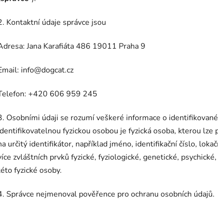
2. Kontaktní údaje správce jsou
Adresa: Jana Karafiáta 486 19011 Praha 9
Email: info@dogcat.cz
Telefon: +420 606 959 245
3. Osobními údaji se rozumí veškeré informace o identifikované
identifikovatelnou fyzickou osobou je fyzická osoba, kterou lze
na určitý identifikátor, například jméno, identifikační číslo, loka
více zvláštních prvků fyzické, fyziologické, genetické, psychick
této fyzické osoby.
4. Správce nejmenoval pověřence pro ochranu osobních údajů.