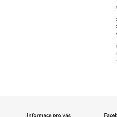
Z
á
Informace pro vás
Face