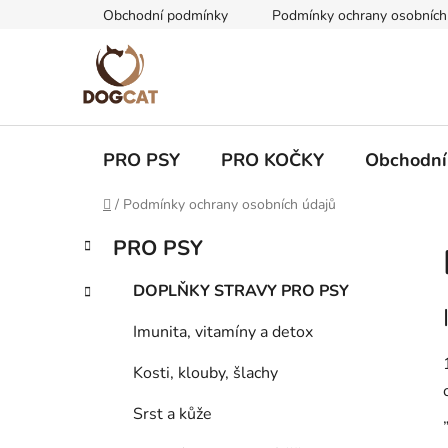
Přejít
Obchodní podmínky
Podmínky ochrany osobních
na
obsah
PRO PSY
PRO KOČKY
Obchodní
Domů
/
Podmínky ochrany osobních údajů
P
K
Přeskočit
PRO PSY
a
kategorie
o
t
s
DOPLŇKY STRAVY PRO PSY
e
t
g
Imunita, vitamíny a detox
r
o
a
r
Kosti, klouby, šlachy
i
n
e
n
Srst a kůže
í