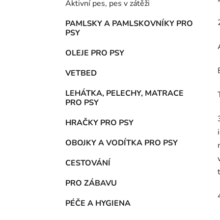
Aktivní pes, pes v zátěži
p
a
PAMLSKY A PAMLSKOVNÍKY PRO
PSY
n
e
OLEJE PRO PSY
l
VETBED
LEHÁTKA, PELECHY, MATRACE
PRO PSY
HRAČKY PRO PSY
OBOJKY A VODÍTKA PRO PSY
CESTOVÁNÍ
PRO ZÁBAVU
PÉČE A HYGIENA