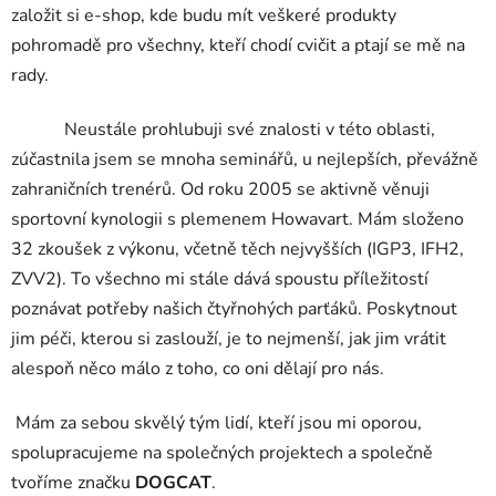
založit si e-shop, kde budu mít veškeré produkty
pohromadě pro všechny, kteří chodí cvičit a ptají se mě na
rady.
Neustále prohlubuji své znalosti v této oblasti,
zúčastnila jsem se mnoha seminářů, u nejlepších, převážně
zahraničních trenérů. Od roku 2005 se aktivně věnuji
sportovní kynologii s plemenem Howavart. Mám složeno
32 zkoušek z výkonu, včetně těch nejvyšších (IGP3, IFH2,
ZVV2). To všechno mi stále dává spoustu příležitostí
poznávat potřeby našich čtyřnohých parťáků. Poskytnout
jim péči, kterou si zaslouží, je to nejmenší, jak jim vrátit
alespoň něco málo z toho, co oni dělají pro nás.
Mám za sebou skvělý tým lidí, kteří jsou mi oporou,
spolupracujeme na společných projektech a společně
tvoříme značku
DOGCAT
.