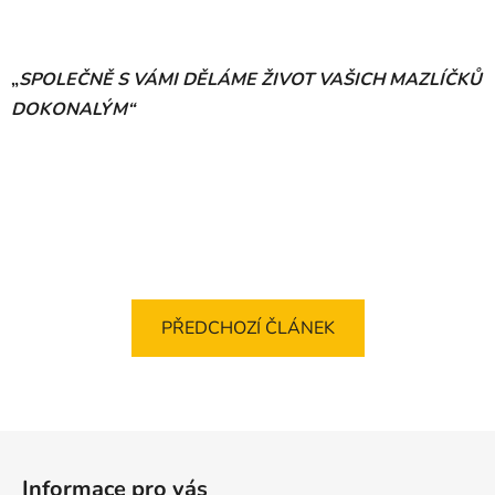
„
SPOLEČNĚ S VÁMI DĚLÁME ŽIVOT VAŠICH MAZLÍČKŮ
DOKONALÝM“
PŘEDCHOZÍ ČLÁNEK
Z
á
Informace pro vás