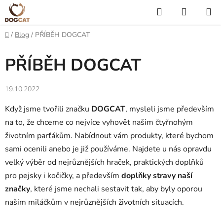
Přejít
Hledat
NÁKUP
na
KOŠÍK
obsah
Domů
/
Blog
/
PŘÍBĚH DOGCAT
PŘÍBĚH DOGCAT
19.10.2022
Když jsme tvořili značku
DOGCAT
, mysleli jsme především
na to, že chceme co nejvíce vyhovět našim čtyřnohým
životním parťákům. Nabídnout vám produkty, které bychom
sami ocenili anebo je již používáme. Najdete u nás opravdu
velký výběr od nejrůznějších hraček, praktických doplňků
pro pejsky i kočičky, a především
doplňky stravy naší
značky
, které jsme nechali sestavit tak, aby byly oporou
našim miláčkům v nejrůznějších životních situacích.