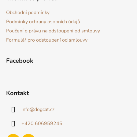
p
a
Obchodní podmínky
t
Podmínky ochrany osobních údajů
í
Poučení o právu na odstoupení od smlouvy
Formulář pro odstoupení od smlouvy
Facebook
Kontakt
info
@
dogcat.cz
+420 606959245