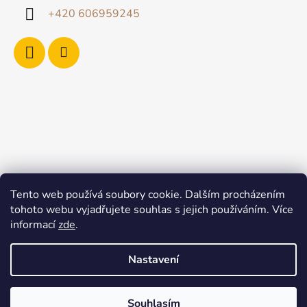
+420 606959245
Tento web používá soubory cookie. Dalším procházením
tohoto webu vyjadřujete souhlas s jejich používáním. Více
informací
zde
.
Nastavení
Souhlasím