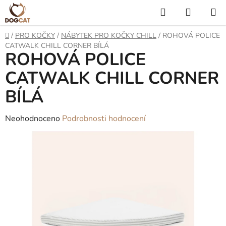
Přejít
Hledat
NÁKUP
na
KOŠÍK
obsah
Domů
/
PRO KOČKY
/
NÁBYTEK PRO KOČKY CHILL
/
ROHOVÁ POLICE
CATWALK CHILL CORNER BÍLÁ
ROHOVÁ POLICE
CATWALK CHILL CORNER
BÍLÁ
Průměrné
Neohodnoceno
Podrobnosti hodnocení
hodnocení
produktu
je
0,0
z
5
hvězdiček.