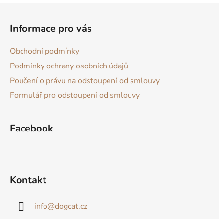
Z
á
Informace pro vás
p
a
Obchodní podmínky
t
Podmínky ochrany osobních údajů
í
Poučení o právu na odstoupení od smlouvy
Formulář pro odstoupení od smlouvy
Facebook
Kontakt
info
@
dogcat.cz