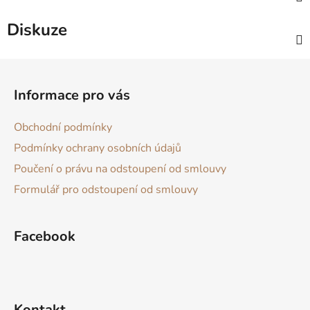
Diskuze
Z
á
Informace pro vás
p
a
Obchodní podmínky
t
Podmínky ochrany osobních údajů
í
Poučení o právu na odstoupení od smlouvy
Formulář pro odstoupení od smlouvy
Facebook
Kontakt