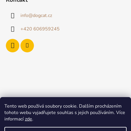
info
@
dogcat.cz
+420 606959245
Tento web používá soubory cookie. Dalším procházením
tohoto webu vyjadřujete souhlas s jejich používáním. Více
informací
zde
.