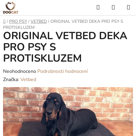
Přejít
Hledat
NÁKUP
na
KOŠÍK
obsah
Domů
/
PRO PSY
/
VETBED
/
ORIGINAL VETBED DEKA PRO PSY S
PROTISKLUZEM
ORIGINAL VETBED DEKA
PRO PSY S
PROTISKLUZEM
Průměrné
Neohodnoceno
Podrobnosti hodnocení
hodnocení
Značka:
Vetbed
produktu
je
0,0
z
5
hvězdiček.