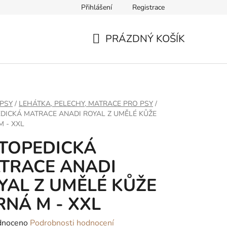
Přihlášení
Registrace
ř pro odstoupení od smlouvy
PRÁZDNÝ KOŠÍK
NÁKUPNÍ
KOŠÍK
PSY
/
LEHÁTKA, PELECHY, MATRACE PRO PSY
/
DICKÁ MATRACE ANADI ROYAL Z UMĚLÉ KŮŽE
M - XXL
TOPEDICKÁ
TRACE ANADI
YAL Z UMĚLÉ KŮŽE
RNÁ M - XXL
né
dnoceno
Podrobnosti hodnocení