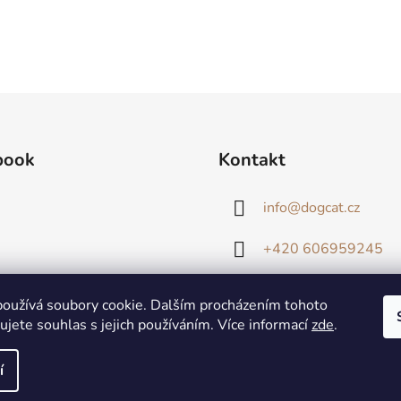
book
Kontakt
info
@
dogcat.cz
+420 606959245
oužívá soubory cookie. Dalším procházením tohoto
jete souhlas s jejich používáním. Více informací
zde
.
í
zena.