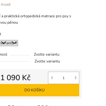
ení
:
Anadi
tu
 a praktická ortopedická matrace pro psy s
vou pěnou
t
ek.
nost
Zvolte variantu
Zvolte variantu
d
1 090 Kč
 cena:
DO KOŠÍKU