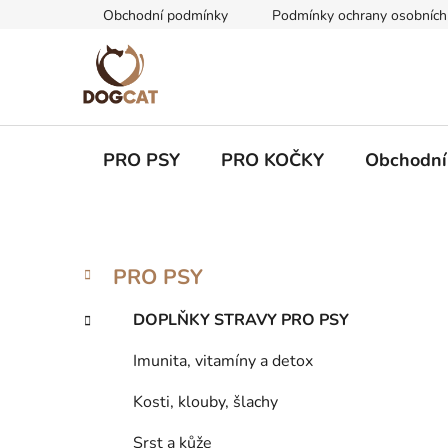
Přejít
Obchodní podmínky
Podmínky ochrany osobních
na
obsah
PRO PSY
PRO KOČKY
Obchodní
P
K
Přeskočit
PRO PSY
a
kategorie
o
t
s
DOPLŇKY STRAVY PRO PSY
e
t
g
Imunita, vitamíny a detox
r
o
a
r
Kosti, klouby, šlachy
i
n
e
Srst a kůže