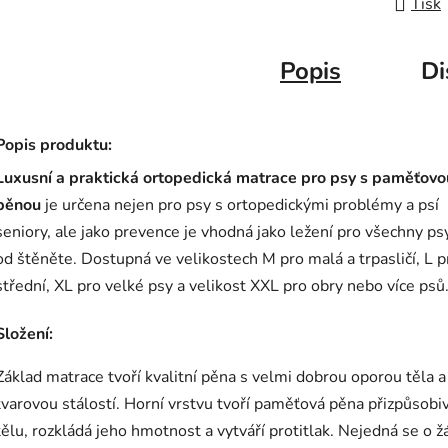
Tisk
Popis
Di
Popis produktu:
Luxusní a praktická ortopedická matrace pro psy s paměťovo
pěnou
je určena nejen pro psy s ortopedickými problémy a psí
seniory, ale jako prevence je vhodná jako ležení pro všechny psy
od štěněte. Dostupná ve velikostech M pro malá a trpasličí, L p
střední, XL pro velké psy a velikost XXL pro obry nebo více psů
Složení:
Základ matrace tvoří kvalitní pěna s velmi dobrou oporou těla a
tvarovou stálostí. Horní vrstvu tvoří paměťová pěna přizpůsobi
tělu, rozkládá jeho hmotnost a vytváří protitlak. Nejedná se o 