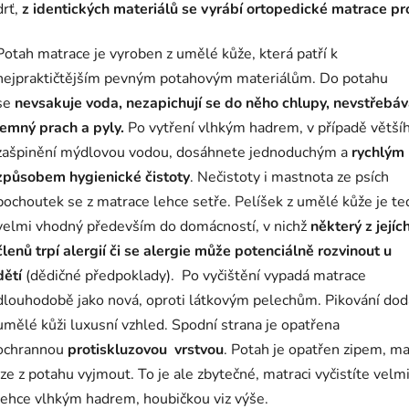
drť,
z identických materiálů se vyrábí ortopedické matrace pro 
Potah matrace je vyroben z umělé kůže, která patří k
nejpraktičtějším pevným potahovým materiálům. Do potahu
se
nevsakuje voda, nezapichují se do něho chlupy, nevstřebá
jemný prach a pyly.
Po vytření vlhkým hadrem, v případě větší
zašpinění mýdlovou vodou, dosáhnete jednoduchým a
rychlým
způsobem hygienické čistoty
. Nečistoty i mastnota ze psích
pochoutek se z matrace lehce setře. Pelíšek z umělé kůže je te
velmi vhodný především do domácností, v nichž
některý z jejíc
členů trpí alergií či se alergie může potenciálně rozvinout u
dětí
(dědičné předpoklady). Po vyčištění vypadá matrace
dlouhodobě jako nová, oproti látkovým pelechům. Pikování do
umělé kůži luxusní vzhled. Spodní strana je opatřena
ochrannou
protiskluzovou vrstvou
. Potah je opatřen zipem, ma
lze z potahu vyjmout. To je ale zbytečné, matraci vyčistíte velm
lehce vlhkým hadrem, houbičkou viz výše.