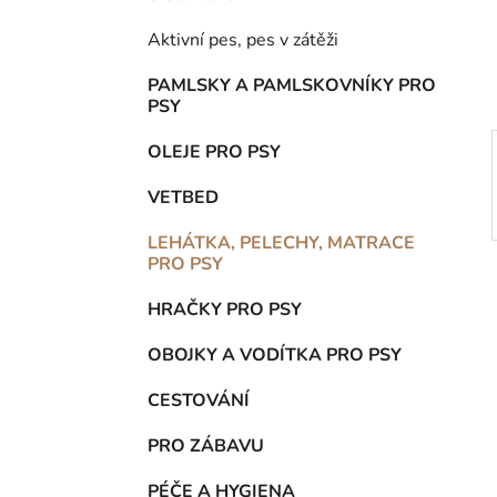
n
í
Aktivní pes, pes v zátěži
p
a
PAMLSKY A PAMLSKOVNÍKY PRO
PSY
n
e
OLEJE PRO PSY
l
VETBED
LEHÁTKA, PELECHY, MATRACE
PRO PSY
HRAČKY PRO PSY
OBOJKY A VODÍTKA PRO PSY
CESTOVÁNÍ
PRO ZÁBAVU
PÉČE A HYGIENA