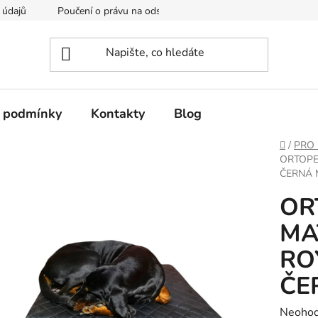
 údajů
Poučení o právu na odstoupení od smlouvy
Formulá
 podmínky
Kontakty
Blog
Domů
/
PRO 
ORTOPE
ČERNÁ 
OR
MA
RO
ČE
Průměr
Neoho