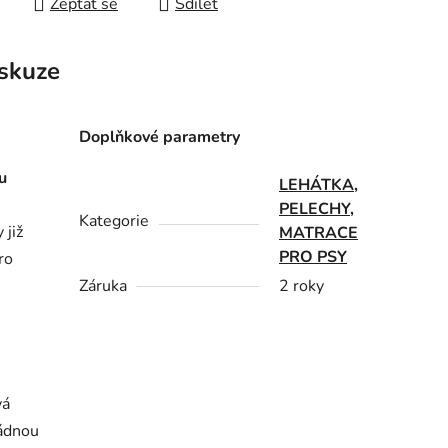
Zeptat se
Sdílet
skuze
Doplňkové parametry
u
LEHÁTKA,
PELECHY,
Kategorie
 již
MATRACE
PRO PSY
ro
.
Záruka
2 roky
vá
žádnou