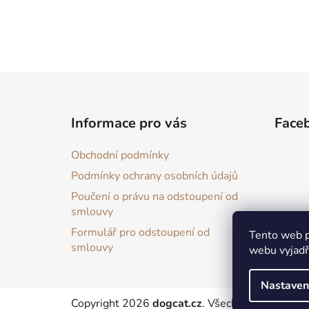
Z
á
Informace pro vás
Face
p
a
Obchodní podmínky
t
Podmínky ochrany osobních údajů
í
Poučení o právu na odstoupení od
smlouvy
Formulář pro odstoupení od
Tento web p
smlouvy
webu vyjadřu
Nastaven
Copyright 2026
dogcat.cz
. Všechna práva vyhra