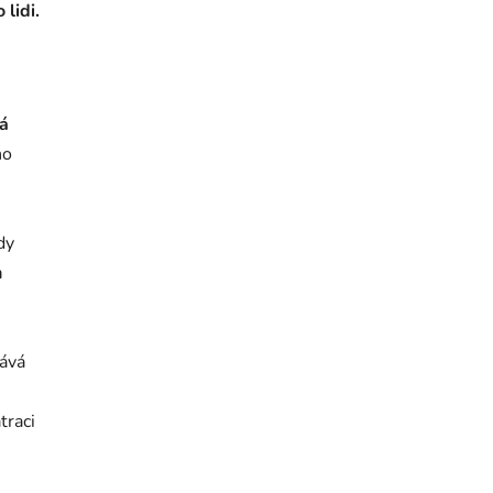
lidi.
vá
ho
dy
h
dává
traci
i