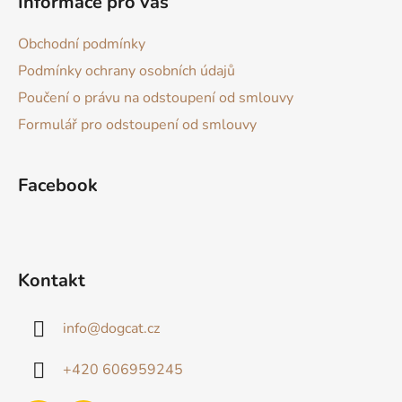
Informace pro vás
p
a
Obchodní podmínky
t
Podmínky ochrany osobních údajů
í
Poučení o právu na odstoupení od smlouvy
Formulář pro odstoupení od smlouvy
Facebook
Kontakt
info
@
dogcat.cz
+420 606959245