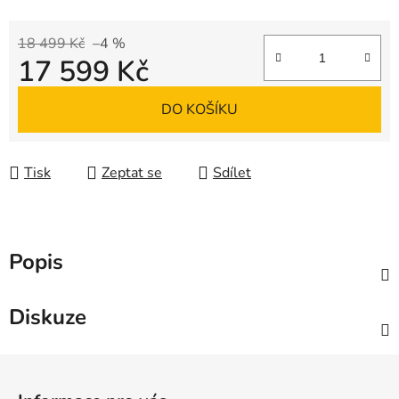
18 499 Kč
–4 %
17 599 Kč
Měrná cena:
DO KOŠÍKU
Tisk
Zeptat se
Sdílet
Popis
Diskuze
Z
á