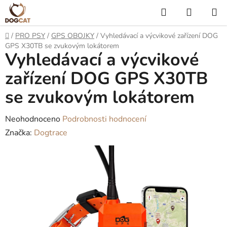
Přejít
Hledat
NÁKUP
na
KOŠÍK
obsah
Domů
/
PRO PSY
/
GPS OBOJKY
/
Vyhledávací a výcvikové zařízení DOG
GPS X30TB se zvukovým lokátorem
Vyhledávací a výcvikové
zařízení DOG GPS X30TB
se zvukovým lokátorem
Průměrné
Neohodnoceno
Podrobnosti hodnocení
hodnocení
Značka:
Dogtrace
produktu
je
0,0
z
5
hvězdiček.