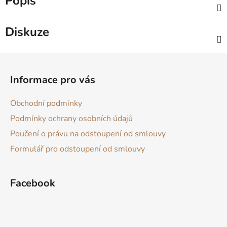
Popis
Diskuze
Z
á
Informace pro vás
p
a
Obchodní podmínky
t
Podmínky ochrany osobních údajů
í
Poučení o právu na odstoupení od smlouvy
Formulář pro odstoupení od smlouvy
Facebook