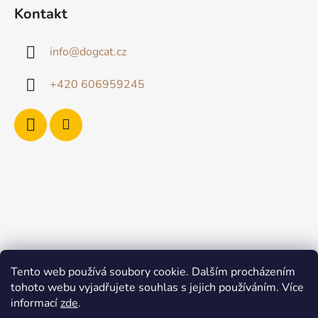
Kontakt
info
@
dogcat.cz
+420 606959245
Tento web používá soubory cookie. Dalším procházením
tohoto webu vyjadřujete souhlas s jejich používáním. Více
informací
zde
.