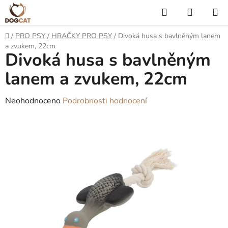
Přejít
Hledat
NÁKUP
na
KOŠÍK
obsah
Domů
/
PRO PSY
/
HRAČKY PRO PSY
/
Divoká husa s bavlněným lanem
a zvukem, 22cm
Divoká husa s bavlněným
lanem a zvukem, 22cm
Průměrné
Neohodnoceno
Podrobnosti hodnocení
hodnocení
produktu
je
0,0
z
5
hvězdiček.