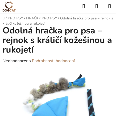
Přejít
Hledat
NÁKUP
na
KOŠÍK
obsah
Domů
/
PRO PSY
/
HRAČKY PRO PSY
/
Odolná hračka pro psa – rejnok s
králičí kožešinou a rukojetí
Odolná hračka pro psa –
rejnok s králičí kožešinou a
rukojetí
Průměrné
Neohodnoceno
Podrobnosti hodnocení
hodnocení
produktu
je
0,0
z
5
hvězdiček.