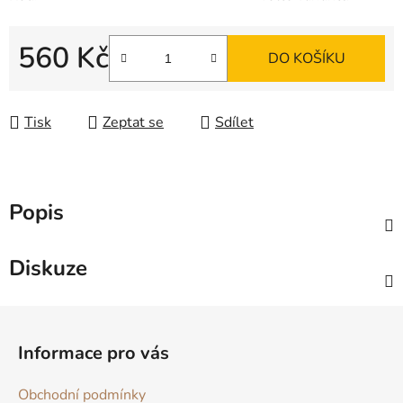
560 Kč
DO KOŠÍKU
Měrná cena:
Tisk
Zeptat se
Sdílet
Popis
Diskuze
Z
á
Informace pro vás
p
a
Obchodní podmínky