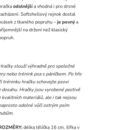
hračka
odolnější
a vhodná i pro drsné
zacházení. Softshellový rejnok dostal
ocásek z tkaného popruhu –
je pevný
a
příjemnější na držení než klasický
popruh.
Hračky slouží výhradně pro společné
hry nebo trénink psa s páníčkem. Po hře
či tréninku hračku schovejte psovi
z dosahu. Hračky jsou vyrobené poctivě
z kvalitních materiálů, ale i tak nejsou
naprosto odolné vůči ostrým psím
zubům.
ROZMĚRY:
délka tělíčka 16 cm, šířka v