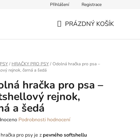
Přihlášení
Registrace
ř pro odstoupení od smlouvy
PRÁZDNÝ KOŠÍK
NÁKUPNÍ
KOŠÍK
PSY
/
HRAČKY PRO PSY
/
Odolná hračka pro psa –
lový rejnok, černá a šedá
lná hračka pro psa –
tshellový rejnok,
ná a šedá
né
dnoceno
Podrobnosti hodnocení
ení
hračka pro psy je z
pevného softshellu
tu