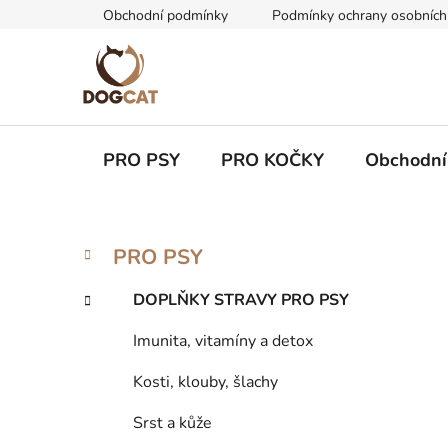
Přejít
Obchodní podmínky
Podmínky ochrany osobních
na
obsah
PRO PSY
PRO KOČKY
Obchodní
P
K
Přeskočit
PRO PSY
a
kategorie
o
t
s
DOPLŇKY STRAVY PRO PSY
e
t
g
Imunita, vitamíny a detox
r
o
a
r
Kosti, klouby, šlachy
i
n
e
n
Srst a kůže