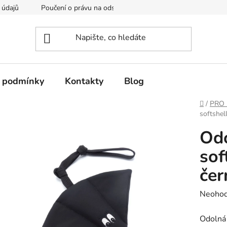
 údajů
Poučení o právu na odstoupení od smlouvy
Formulá
 podmínky
Kontakty
Blog
Domů
/
PRO 
softshel
Odo
sof
čer
Průměr
Neoho
hodnoc
Odolná 
produk