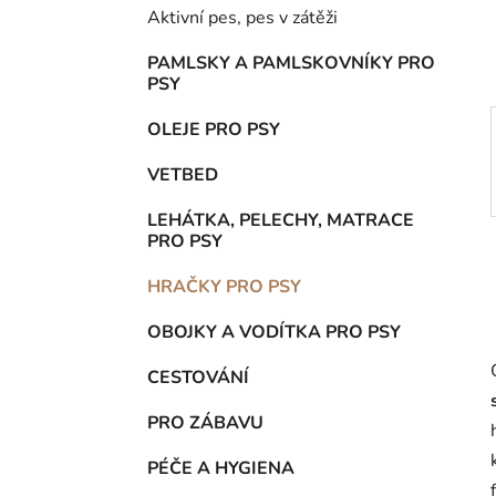
í
Aktivní pes, pes v zátěži
p
a
PAMLSKY A PAMLSKOVNÍKY PRO
PSY
n
e
OLEJE PRO PSY
l
VETBED
LEHÁTKA, PELECHY, MATRACE
PRO PSY
HRAČKY PRO PSY
OBOJKY A VODÍTKA PRO PSY
CESTOVÁNÍ
PRO ZÁBAVU
PÉČE A HYGIENA