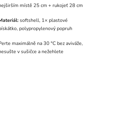
nejširším místě 25 cm + rukojeť 28 cm
Materiál:
softshell, 1× plastové
pískátko, polypropylenový popruh
Perte maximálně na 30 °C bez aviváže,
nesušte v sušičce a nežehlete