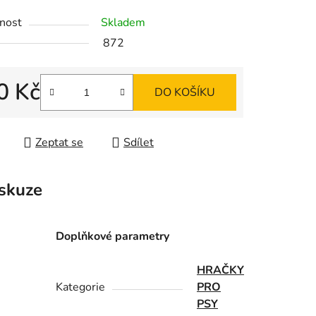
nost
Skladem
872
0 Kč
ek.
DO KOŠÍKU
 cena:
Zeptat se
Sdílet
skuze
Doplňkové parametry
HRAČKY
Kategorie
PRO
PSY