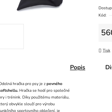
je
Dostup
0,0
Kód:
z
5
56
hvězdič
Měrná
Tisk
Popis
Di
Odolná hračka pro psy je z
pevného
softshellu.
Hračka se hodí pro společné
hry i trénink. Díky použitému materiálu,
který obvykle slouží pro výrobu
funkčního sportovního oblečení, je