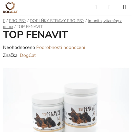
Přejít
Hledat
NÁKUP
na
KOŠÍK
obsah
Domů
/
PRO PSY
/
DOPLŇKY STRAVY PRO PSY
/
Imunita, vitamíny a
detox
/
TOP FENAVIT
TOP FENAVIT
Průměrné
Neohodnoceno
Podrobnosti hodnocení
hodnocení
Značka:
DogCat
produktu
je
0,0
z
5
hvězdiček.