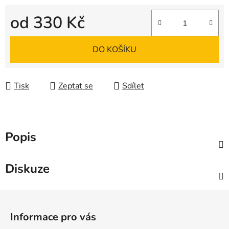
od
330 Kč
Měrná cena:
DO KOŠÍKU
Tisk
Zeptat se
Sdílet
Popis
Diskuze
Z
á
Informace pro vás
p