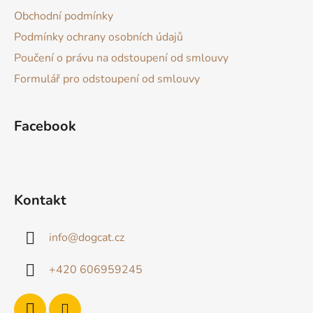
a
Obchodní podmínky
t
Podmínky ochrany osobních údajů
í
Poučení o právu na odstoupení od smlouvy
Formulář pro odstoupení od smlouvy
Facebook
Kontakt
info
@
dogcat.cz
+420 606959245