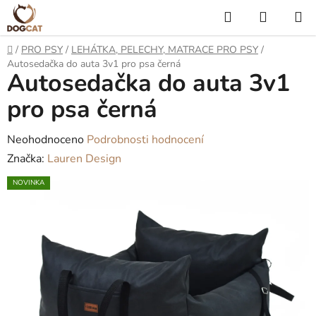
Přejít
Hledat
NÁKUP
na
KOŠÍK
obsah
Domů
/
PRO PSY
/
LEHÁTKA, PELECHY, MATRACE PRO PSY
/
Autosedačka do auta 3v1 pro psa černá
Autosedačka do auta 3v1
pro psa černá
Průměrné
Neohodnoceno
Podrobnosti hodnocení
hodnocení
Značka:
Lauren Design
produktu
NOVINKA
je
0,0
z
5
hvězdiček.