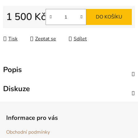
1 500 Kč
DO KOŠÍKU
Měrná cena:
Tisk
Zeptat se
Sdílet
Popis
Diskuze
Z
á
Informace pro vás
p
a
Obchodní podmínky
t