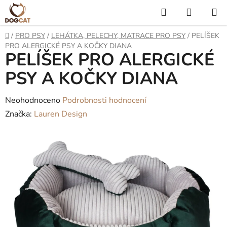
Přejít
Hledat
NÁKUP
na
KOŠÍK
obsah
Domů
/
PRO PSY
/
LEHÁTKA, PELECHY, MATRACE PRO PSY
/
PELÍŠEK
PRO ALERGICKÉ PSY A KOČKY DIANA
PELÍŠEK PRO ALERGICKÉ
PSY A KOČKY DIANA
Průměrné
Neohodnoceno
Podrobnosti hodnocení
hodnocení
Značka:
Lauren Design
produktu
je
0,0
z
5
hvězdiček.