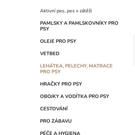
n
í
Aktivní pes, pes v zátěži
p
a
PAMLSKY A PAMLSKOVNÍKY PRO
PSY
n
e
OLEJE PRO PSY
l
VETBED
LEHÁTKA, PELECHY, MATRACE
PRO PSY
HRAČKY PRO PSY
OBOJKY A VODÍTKA PRO PSY
CESTOVÁNÍ
PRO ZÁBAVU
PÉČE A HYGIENA