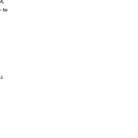
t,
- to
ká