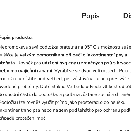
Popis
Di
Popis produktu:
Nepromokavá savá podložka pratelná na 95° C s možností suše
sušičce je
velkým pomocníkem při péči o inkontinentní psy a
štěňata
. Rovněž pro
udržení hygieny u zraněných psů s krváce
nebo mokvajícími ranami
. Vyrábí se ve dvou velikostech. Poku
podložku umístíte pod Vetbed, pes zůstává v suchu i přes výše
uvedené problémy. Duté vlákno Vetbedu odvede vlhkost od těl
do spodní části, do podložky, a podlaha zůstane suchá a chráněn
Podložku lze rovněž využít přímo jako prostěradlo do pelíšku
inkontinentního psa nebo na zem pod lehátko pro ochranu podl
případě protečení moči.