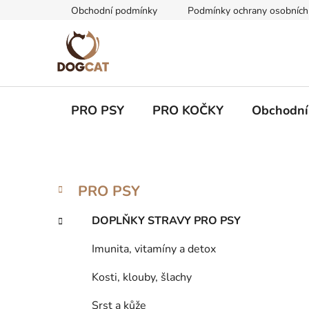
Přejít
Obchodní podmínky
Podmínky ochrany osobních
na
obsah
PRO PSY
PRO KOČKY
Obchodní
P
K
Přeskočit
PRO PSY
a
kategorie
o
t
s
DOPLŇKY STRAVY PRO PSY
e
t
g
Imunita, vitamíny a detox
r
o
a
r
Kosti, klouby, šlachy
i
n
e
Srst a kůže