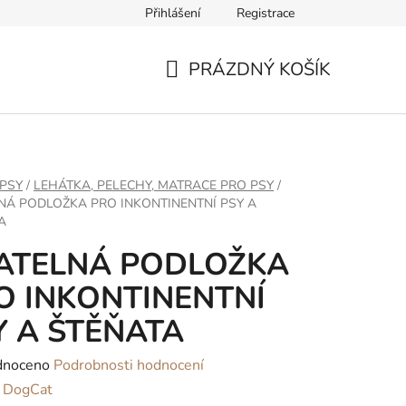
Přihlášení
Registrace
ř pro odstoupení od smlouvy
PRÁZDNÝ KOŠÍK
NÁKUPNÍ
KOŠÍK
PSY
/
LEHÁTKA, PELECHY, MATRACE PRO PSY
/
NÁ PODLOŽKA PRO INKONTINENTNÍ PSY A
A
ATELNÁ PODLOŽKA
O INKONTINENTNÍ
Y A ŠTĚŇATA
né
dnoceno
Podrobnosti hodnocení
ení
:
DogCat