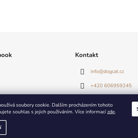
book
Kontakt
info
@
dogcat.cz
+420 606959245
oužívá soubory cookie. Dalším procházením tohoto
jete souhlas s jejich používáním. Více informací
zde
.
í
zena.