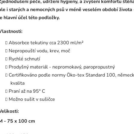
Zjednodušení péče, udržení hygieny, a zvýšení komfortu štěňa
ale i starých a nemocných psů v méně veselém období života 
je hlavní účel této podložky.
Vlastnosti:
Absorbce tekutiny cca 2300 ml/m
²
Nepropouští vodu, krev, moč
Rychlé schnutí
Prodyšný materiál - nepromokavý, paropropustný
Certifikováno podle normy Öko-tex Standard 100, němec
kvalita
Praní až na 95° C
Možno sušit v sušičce
Velikosti:
M - 75 x 100 cm