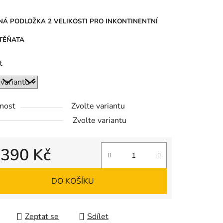
tu
NÁ PODLOŽKA 2 VELIKOSTI PRO INKONTINENTNÍ
ŠTĚŇATA
t
ek.
nost
Zvolte variantu
Zvolte variantu
d
390 Kč
 cena:
DO KOŠÍKU
Zeptat se
Sdílet