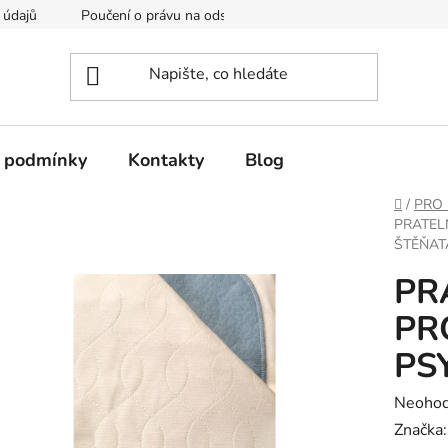
 údajů
Poučení o právu na odstoupení od smlouvy
Formulá
 podmínky
Kontakty
Blog
Domů
/
PRO 
PRATEL
ŠTĚŇAT
PR
PR
PS
Průměr
Neoho
hodnoc
Značka