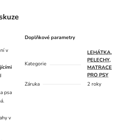
skuze
Doplňkové parametry
ní v
LEHÁTKA,
PELECHY,
Kategorie
jícími
MATRACE
PRO PSY
d
Záruka
2 roky
a psa
á.
ahy v