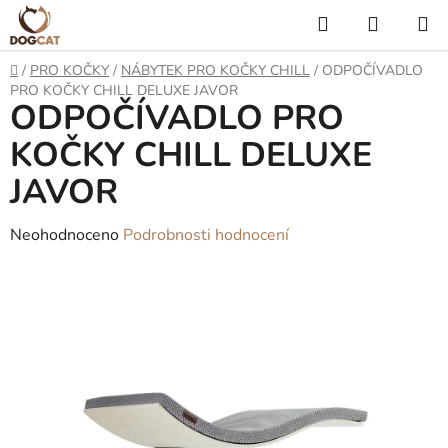
Přejít
Hledat
NÁKUP
na
KOŠÍK
obsah
Domů
/
PRO KOČKY
/
NÁBYTEK PRO KOČKY CHILL
/
ODPOČÍVADLO
PRO KOČKY CHILL DELUXE JAVOR
ODPOČÍVADLO PRO
KOČKY CHILL DELUXE
JAVOR
Průměrné
Neohodnoceno
Podrobnosti hodnocení
hodnocení
produktu
je
0,0
z
5
hvězdiček.