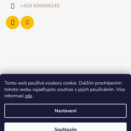
+420 606959245
Tento web používá soubory cookie. Dalším procházením
tohoto webu vyjadřujete souhlas s jejich používáním. Více
informací
zde
.
Nastavení
Souhlasím