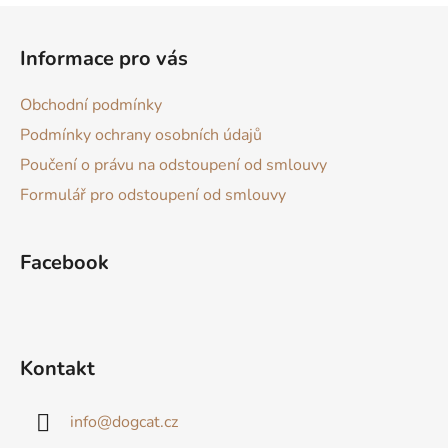
Z
á
Informace pro vás
p
a
Obchodní podmínky
t
Podmínky ochrany osobních údajů
í
Poučení o právu na odstoupení od smlouvy
Formulář pro odstoupení od smlouvy
Facebook
Kontakt
info
@
dogcat.cz