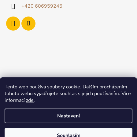
+420 606959245
Tento web používá soubory cookie. Dalším procházením
tohoto webu vyjadřujete souhlas s jejich používáním. Více
informací
zde
.
Nastavení
Souhlasím