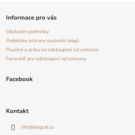
Z
á
Informace pro vás
p
a
Obchodní podmínky
t
Podmínky ochrany osobních údajů
í
Poučení o právu na odstoupení od smlouvy
Formulář pro odstoupení od smlouvy
Facebook
Kontakt
info
@
dogcat.cz