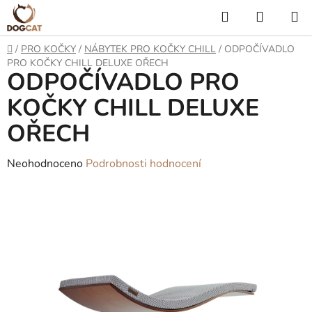
Přejít
Hledat
NÁKUP
na
KOŠÍK
obsah
Domů
/
PRO KOČKY
/
NÁBYTEK PRO KOČKY CHILL
/
ODPOČÍVADLO
PRO KOČKY CHILL DELUXE OŘECH
ODPOČÍVADLO PRO
KOČKY CHILL DELUXE
OŘECH
Průměrné
Neohodnoceno
Podrobnosti hodnocení
hodnocení
produktu
je
0,0
z
5
hvězdiček.