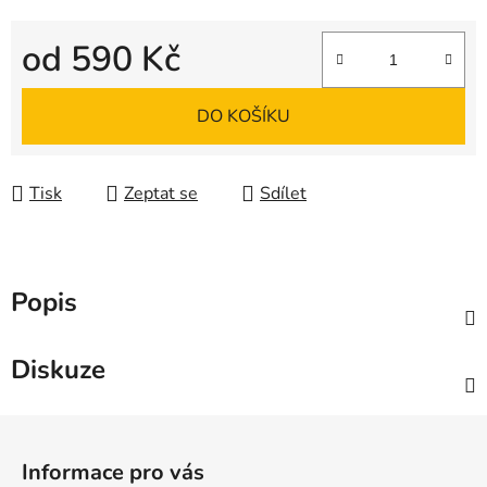
od
590 Kč
Měrná cena:
DO KOŠÍKU
Tisk
Zeptat se
Sdílet
Popis
Diskuze
Z
á
Informace pro vás
p