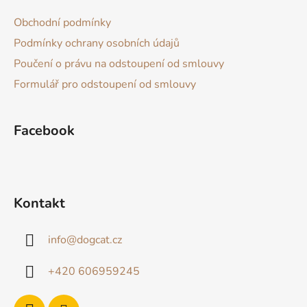
a
Obchodní podmínky
t
Podmínky ochrany osobních údajů
í
Poučení o právu na odstoupení od smlouvy
Formulář pro odstoupení od smlouvy
Facebook
Kontakt
info
@
dogcat.cz
+420 606959245