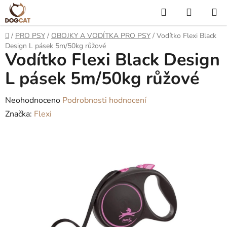
Přejít
Hledat
NÁKUP
na
KOŠÍK
obsah
Domů
/
PRO PSY
/
OBOJKY A VODÍTKA PRO PSY
/
Vodítko Flexi Black
Design L pásek 5m/50kg růžové
Vodítko Flexi Black Design
L pásek 5m/50kg růžové
Průměrné
Neohodnoceno
Podrobnosti hodnocení
hodnocení
Značka:
Flexi
produktu
je
0,0
z
5
hvězdiček.