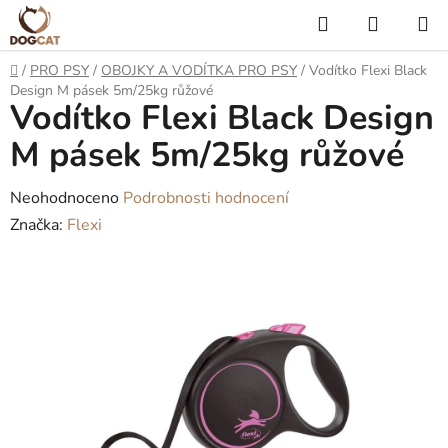
Přejít
Hledat
NÁKUP
na
KOŠÍK
obsah
Domů
/
PRO PSY
/
OBOJKY A VODÍTKA PRO PSY
/
Vodítko Flexi Black
Design M pásek 5m/25kg růžové
Vodítko Flexi Black Design
M pásek 5m/25kg růžové
Průměrné
Neohodnoceno
Podrobnosti hodnocení
hodnocení
Značka:
Flexi
produktu
je
0,0
z
5
hvězdiček.