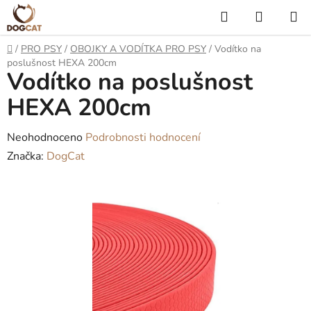
Přejít
Hledat
NÁKUP
na
KOŠÍK
obsah
Domů
/
PRO PSY
/
OBOJKY A VODÍTKA PRO PSY
/
Vodítko na
poslušnost HEXA 200cm
Vodítko na poslušnost
HEXA 200cm
Průměrné
Neohodnoceno
Podrobnosti hodnocení
hodnocení
Značka:
DogCat
produktu
je
0,0
z
5
hvězdiček.