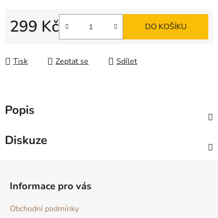
299 Kč
DO KOŠÍKU
Měrná cena:
Tisk
Zeptat se
Sdílet
Popis
Diskuze
Z
á
Informace pro vás
p
a
Obchodní podmínky
t