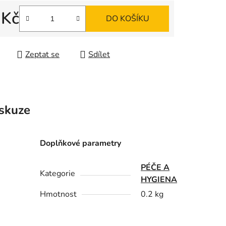
 Kč
ek.
DO KOŠÍKU
 cena:
Zeptat se
Sdílet
skuze
Doplňkové parametry
PÉČE A
Kategorie
HYGIENA
Hmotnost
0.2 kg