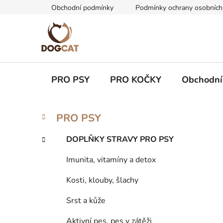
Přejít
Obchodní podmínky
Podmínky ochrany osobních
na
obsah
PRO PSY
PRO KOČKY
Obchodní
P
K
Přeskočit
PRO PSY
a
kategorie
o
t
s
DOPLŇKY STRAVY PRO PSY
e
t
g
Imunita, vitamíny a detox
r
o
a
r
Kosti, klouby, šlachy
i
n
e
n
Srst a kůže
í
Aktivní pes, pes v zátěži