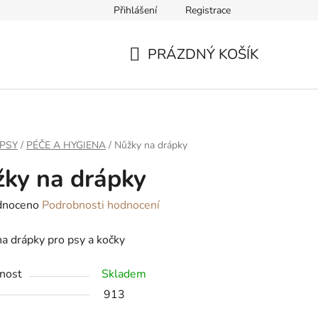
Přihlášení
Registrace
ř pro odstoupení od smlouvy
PRÁZDNÝ KOŠÍK
NÁKUPNÍ
KOŠÍK
PSY
/
PÉČE A HYGIENA
/
Nůžky na drápky
ky na drápky
né
dnoceno
Podrobnosti hodnocení
ení
a drápky pro psy a kočky
tu
nost
Skladem
913