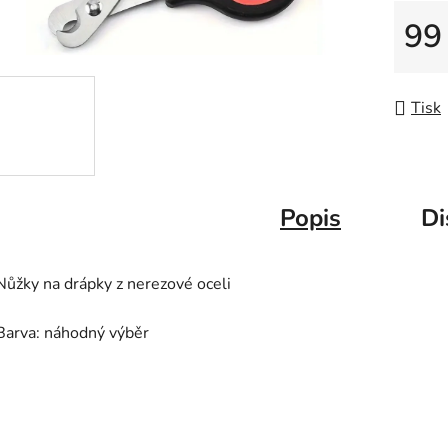
5
99
hvězdič
Měrná
Tisk
Popis
Di
Nůžky na drápky z nerezové oceli
Barva: náhodný výběr