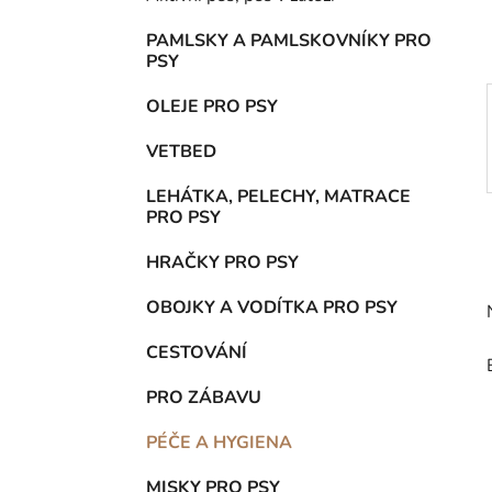
p
a
PAMLSKY A PAMLSKOVNÍKY PRO
PSY
n
e
OLEJE PRO PSY
l
VETBED
LEHÁTKA, PELECHY, MATRACE
PRO PSY
HRAČKY PRO PSY
OBOJKY A VODÍTKA PRO PSY
CESTOVÁNÍ
PRO ZÁBAVU
PÉČE A HYGIENA
MISKY PRO PSY