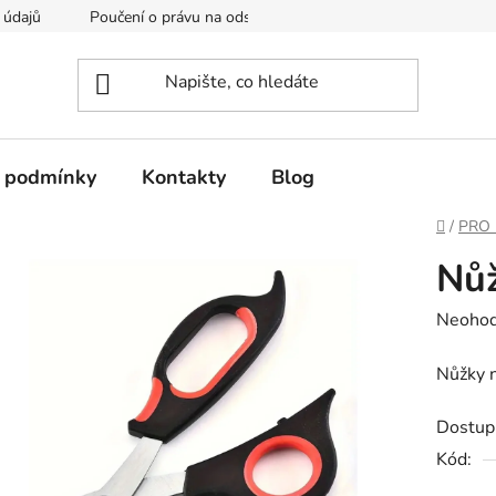
 údajů
Poučení o právu na odstoupení od smlouvy
Formulá
 podmínky
Kontakty
Blog
Domů
/
PRO 
Nůž
Průměr
Neoho
hodnoc
Nůžky n
produk
je
Dostup
0,0
Kód:
z