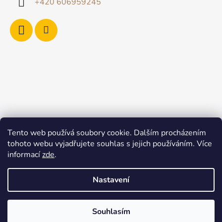
+420 606959245
Tento web používá soubory cookie. Dalším procházením
tohoto webu vyjadřujete souhlas s jejich používáním. Více
informací
zde
.
Nastavení
Souhlasím
Vytvořil Shoptet