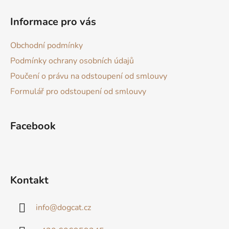
Z
á
Informace pro vás
p
a
Obchodní podmínky
t
Podmínky ochrany osobních údajů
í
Poučení o právu na odstoupení od smlouvy
Formulář pro odstoupení od smlouvy
Facebook
Kontakt
info
@
dogcat.cz