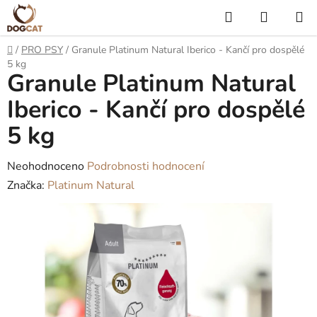
Přejít
Hledat
NÁKUP
na
KOŠÍK
obsah
Domů
/
PRO PSY
/
Granule Platinum Natural Iberico - Kančí pro dospělé
5 kg
Granule Platinum Natural
Iberico - Kančí pro dospělé
5 kg
Průměrné
Neohodnoceno
Podrobnosti hodnocení
hodnocení
Značka:
Platinum Natural
produktu
je
0,0
z
5
hvězdiček.