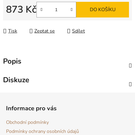
873 Kč
DO KOŠÍKU
Měrná cena:
Tisk
Zeptat se
Sdílet
Popis
Diskuze
Z
á
Informace pro vás
p
a
Obchodní podmínky
t
Podmínky ochrany osobních údajů