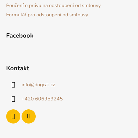
í
Poučení o právu na odstoupení od smlouvy
Formulář pro odstoupení od smlouvy
Facebook
Kontakt
info
@
dogcat.cz
+420 606959245