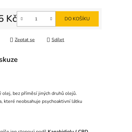
ek.
5 Kč
DO KOŠÍKU
 cena:
Zeptat se
Sdílet
skuze
 olej, bez příměsí jiných druhů olejů.
, které neobsahuje psychoaktivní látku
spíše jen stopový podíl
Kanabidiolu ( CBD