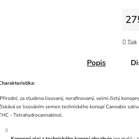
5
hvězdič
27
Měrná
Tisk
Popis
Di
Charakteristika:
Přírodní, za studena lisovaný, nerafinovaný, velmi čistý konopný
Získává se lisováním semen technického konopí Cannabis sativa
THC - Tetrahydrocannabinol.
Konopný olej z technického konopí obsahuje
jen malý - 