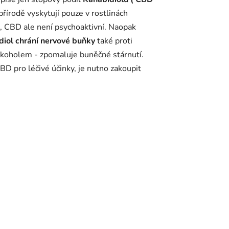
přírodě vyskytují pouze v rostlinách
é, CBD ale není psychoaktivní. Naopak
diol chrání
nervové buňky
také proti
alkoholem - zpomaluje buněčné stárnutí.
D pro léčivé účinky, je nutno zakoupit