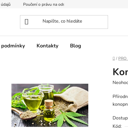
 údajů
Poučení o právu na odstoupení od smlouvy
Formulá
 podmínky
Kontakty
Blog
Domů
/
PRO 
Kon
Průměr
Neoho
hodnoc
Přírodn
produk
konopný
je
0,0
Dostup
z
Kód: