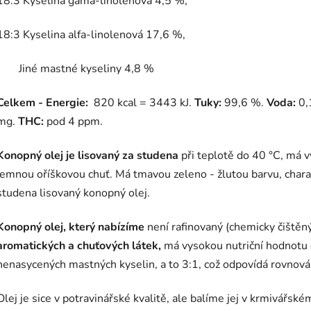
18:3 Kyselina gama-linolenová 4,5 %;
18:3 Kyselina alfa-linolenová 17,6 %,
Jiné mastné kyseliny 4,8 %
Celkem
-
Energie:
820 kcal = 3443 kJ.
Tuky:
99,6 %.
Voda:
0
mg.
THC:
pod 4 ppm.
Konopný olej je lisovaný za studena
při teplotě do 40 °C, má v
jemnou oříškovou chuť. Má tmavou zeleno - žlutou barvu, charakt
studena lisovaný konopný olej.
Konopný olej, který nabízíme
není rafinovaný (chemicky čištěn
aromatických a chuťových látek,
má vysokou nutriční hodnotu
nenasycených mastných kyselin, a to 3:1, což odpovídá rovnová
Olej je sice v potravinářské kvalitě, ale balíme jej v krmivářské