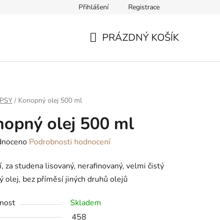
Přihlášení
Registrace
ř pro odstoupení od smlouvy
PRÁZDNÝ KOŠÍK
NÁKUPNÍ
KOŠÍK
PSY
/
Konopný olej 500 ml
opný olej 500 ml
né
dnoceno
Podrobnosti hodnocení
ení
í, za studena lisovaný, nerafinovaný, velmi čistý
tu
 olej, bez příměsí jiných druhů olejů
nost
Skladem
458