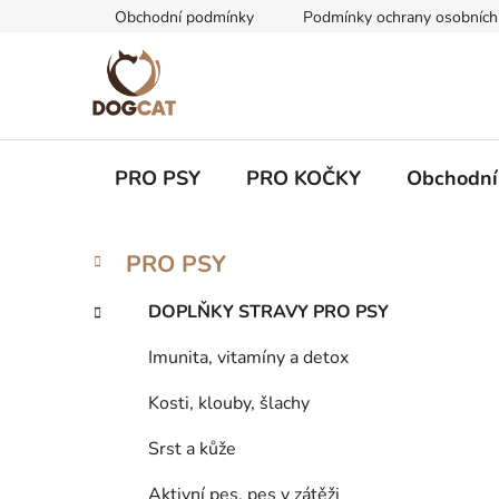
Přejít
Obchodní podmínky
Podmínky ochrany osobních
na
obsah
PRO PSY
PRO KOČKY
Obchodní
P
K
Přeskočit
PRO PSY
a
kategorie
o
t
s
DOPLŇKY STRAVY PRO PSY
e
t
g
Imunita, vitamíny a detox
r
o
a
r
Kosti, klouby, šlachy
i
n
e
n
Srst a kůže
í
Aktivní pes, pes v zátěži