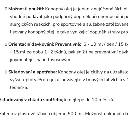
Možnosti použití:
Konopný olej je jeden z nejúčinnějších ol
vhodné podávat jako podpúrný doplněk při onemocnění pok
alergických reakcích, pro sportovně a služebně zatěžované
lisovaný konopný olej je také vynikající doplněk stravy 
Orientační dávkování:
Preventivně:
6 - 10 ml / den / 15 k
- 15 ml po dobu 1- 2 týdnů, pak snížit na preventivní dávk
jinými oleji - např. lososovým.
Skladování a spotřeba:
Konopný olej je citlivý na ultrafia
vyšší teploty. Proto jej uchovávejte v tmavých lahvích a v 
lednička.
Skladovaný v chladu spotřebujte
nejlépe do 10 měsíců.
Baleno v plastové láhvi o objemu 500 ml. Možnost dokoupit d