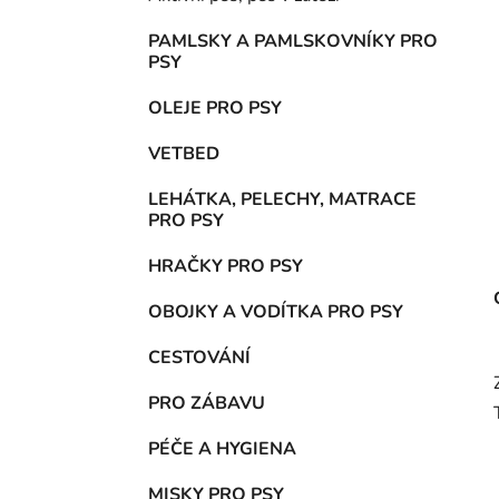
p
a
PAMLSKY A PAMLSKOVNÍKY PRO
PSY
n
e
OLEJE PRO PSY
l
VETBED
LEHÁTKA, PELECHY, MATRACE
PRO PSY
HRAČKY PRO PSY
OBOJKY A VODÍTKA PRO PSY
CESTOVÁNÍ
PRO ZÁBAVU
PÉČE A HYGIENA
MISKY PRO PSY