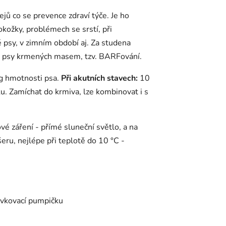
ejů co se prevence zdraví týče. Je ho
ožky, problémech se srstí, při
 psy, v zimním období aj. Za studena
pro psy krmených masem, tzv. BARFování.
g hmotnosti psa.
Při akutních stavech:
10
u.
Zamíchat do krmiva, lze kombinovat i s
lové záření - přímé sluneční světlo, a na
šeru, nejlépe při teplotě do 10 °C -
ávkovací pumpičku