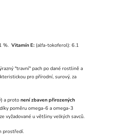
,1 %.
Vitamín E:
(alfa-tokoferol): 6.1
ýrazný "travní" pach po dané rostlině a
eristickou pro přírodní, surový, za
ý) a proto
není zbaven přirozených
 díky poměru omega-6 a omega-3
ze vyžadované u většiny velkých savců.
m prostředí.