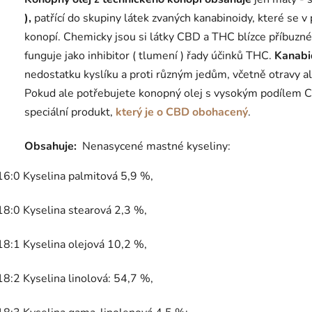
),
patřící do skupiny látek zvaných kanabinoidy, které se v 
konopí. Chemicky jsou si látky CBD a THC blízce příbuzn
funguje jako inhibitor ( tlumení ) řady účinků THC.
K
anabi
nedostatku kyslíku a proti různým jedům, včetně otravy 
Pokud ale potřebujete konopný olej s vysokým podílem CB
speciální produkt,
který je o CBD obohacený
.
Obsahuje:
Nenasycené mastné kyseliny:
16:0 Kyselina palmitová 5,9 %,
18:0 Kyselina stearová 2,3 %,
18:1 Kyselina olejová 10,2 %,
18:2 Kyselina linolová: 54,7 %,