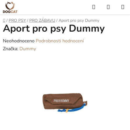
Přejít
Hledat
NÁKUP
na
KOŠÍK
obsah
Domů
/
PRO PSY
/
PRO ZÁBAVU
/
Aport pro psy Dummy
Aport pro psy Dummy
P
o
s
Průměrné
Neohodnoceno
Podrobnosti hodnocení
t
hodnocení
Značka:
Dummy
r
produktu
a
je
n
0,0
n
z
í
5
p
hvězdiček.
a
n
e
l