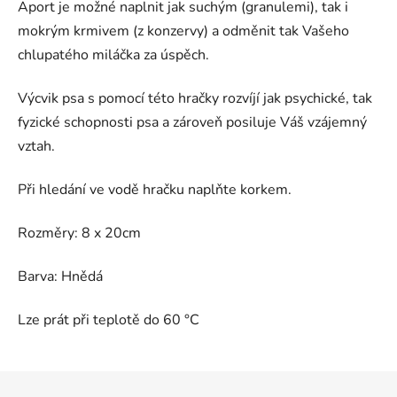
Aport je možné naplnit jak suchým (granulemi), tak i
mokrým krmivem (z konzervy) a odměnit tak Vašeho
chlupatého miláčka za úspěch.
Výcvik psa s pomocí této hračky rozvíjí jak psychické, tak
fyzické schopnosti psa a zároveň posiluje Váš vzájemný
vztah.
Při hledání ve vodě hračku naplňte korkem.
Rozměry: 8 x 20cm
Barva: Hnědá
Lze prát při teplotě do 60 °C
Z