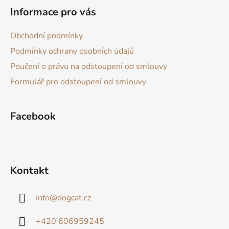
á
Informace pro vás
p
a
Obchodní podmínky
t
Podmínky ochrany osobních údajů
í
Poučení o právu na odstoupení od smlouvy
Formulář pro odstoupení od smlouvy
Facebook
Kontakt
info
@
dogcat.cz
+420 606959245