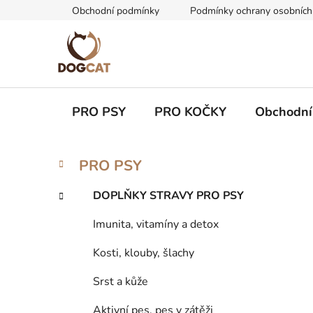
Přejít
Obchodní podmínky
Podmínky ochrany osobních
na
obsah
PRO PSY
PRO KOČKY
Obchodní
P
K
Přeskočit
PRO PSY
a
kategorie
o
t
s
DOPLŇKY STRAVY PRO PSY
e
t
g
Imunita, vitamíny a detox
r
o
a
r
Kosti, klouby, šlachy
i
n
e
n
Srst a kůže
í
Aktivní pes, pes v zátěži