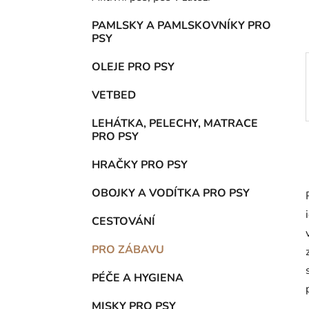
p
a
PAMLSKY A PAMLSKOVNÍKY PRO
PSY
n
e
OLEJE PRO PSY
l
VETBED
LEHÁTKA, PELECHY, MATRACE
PRO PSY
HRAČKY PRO PSY
OBOJKY A VODÍTKA PRO PSY
CESTOVÁNÍ
PRO ZÁBAVU
PÉČE A HYGIENA
MISKY PRO PSY