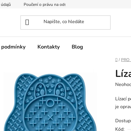
 údajů
Poučení o právu na odstoupení od smlouvy
Formulá
 podmínky
Kontakty
Blog
Domů
/
PRO 
Líz
Průměr
Neoho
hodnoc
Lízací 
produk
je opra
je
0,0
Dostup
z
Kód: