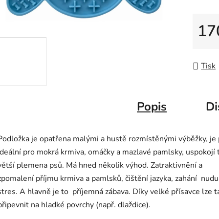
5
hvězdič
17
Měrná
Tisk
Popis
Di
Podložka je opatřena malými a hustě rozmístěnými výběžky, je 
ideální pro mokrá krmiva, omáčky a mazlavé pamlsky, uspokojí 
větší plemena psů. Má hned několik výhod. Zatraktivnění a
zpomalení příjmu krmiva a pamlsků, čištění jazyka, zahání nudu
stres. A hlavně je to příjemná zábava. Díky velké přísavce lze t
připevnit na hladké povrchy (např. dlaždice).