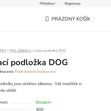
Přihlášení
Registrace
ř pro odstoupení od smlouvy
PRÁZDNÝ KOŠÍK
NÁKUPNÍ
KOŠÍK
PSY
/
PRO ZÁBAVU
/
Lízací podložka DOG
ací podložka DOG
né
dnoceno
Podrobnosti hodnocení
ení
podložky jsou skvělou zábavou. Váš mazlíček si
tu
vdu oblíbí
nost
Skladem
900