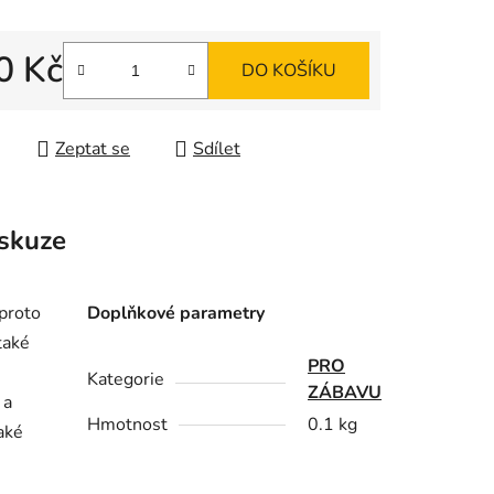
ek.
0 Kč
DO KOŠÍKU
 cena:
Zeptat se
Sdílet
skuze
proto
Doplňkové parametry
také
PRO
Kategorie
ZÁBAVU
 a
Hmotnost
0.1 kg
aké