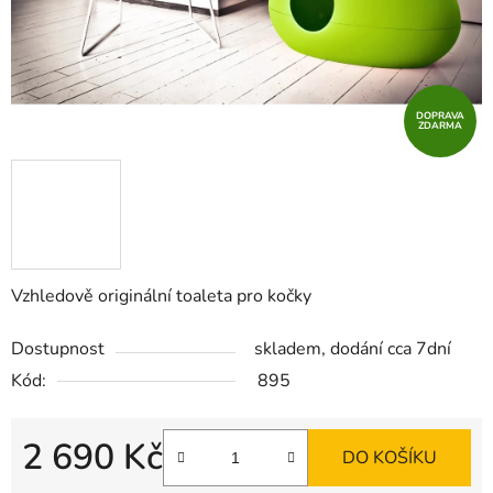
DOPRAVA
ZDARMA
Vzhledově originální toaleta pro kočky
Dostupnost
skladem, dodání cca 7dní
Kód:
895
2 690 Kč
DO KOŠÍKU
Měrná cena: