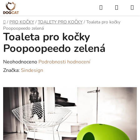
Přejít
Hledat
NÁKUP
na
KOŠÍK
obsah
Domů
/
PRO KOČKY
/
TOALETY PRO KOČKY
/
Toaleta pro kočky
Poopoopeedo zelená
Toaleta pro kočky
Poopoopeedo zelená
Průměrné
Neohodnoceno
Podrobnosti hodnocení
hodnocení
Značka:
Sindesign
produktu
je
0,0
z
5
hvězdiček.