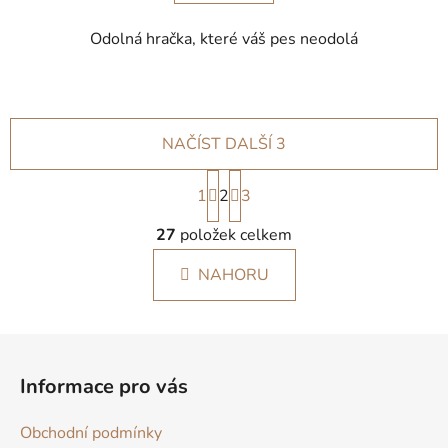
Odolná hračka, které váš pes neodolá
NAČÍST DALŠÍ 3
S
1
2
t
3
r
O
á
27
položek celkem
v
n
l
k
NAHORU
á
o
d
v
a
á
Z
c
n
á
í
í
Informace pro vás
p
p
r
a
Obchodní podmínky
v