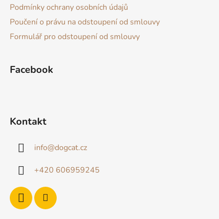
t
k
Podmínky ochrany osobních údajů
í
y
Poučení o právu na odstoupení od smlouvy
v
Formulář pro odstoupení od smlouvy
ý
p
i
Facebook
s
u
Kontakt
info
@
dogcat.cz
+420 606959245