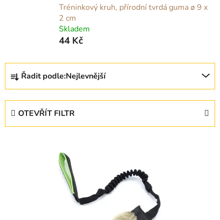
Tréninkový kruh, přírodní tvrdá guma ø 9 x
2 cm
Skladem
44 Kč
Ř
Řadit podle:
Nejlevnější
a
z
e
OTEVŘÍT FILTR
n
í
V
p
ý
r
p
o
i
d
s
u
p
k
r