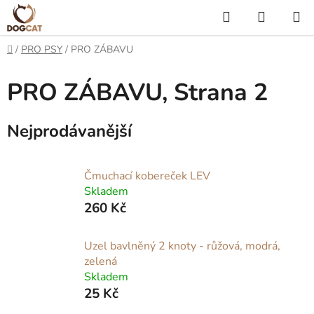
Přejít
Hledat
NÁKUP
na
KOŠÍK
obsah
Domů
/
PRO PSY
/
PRO ZÁBAVU
PRO ZÁBAVU
, Strana 2
Nejprodávanější
Čmuchací kobereček LEV
Skladem
260 Kč
Uzel bavlněný 2 knoty - růžová, modrá,
zelená
Skladem
25 Kč