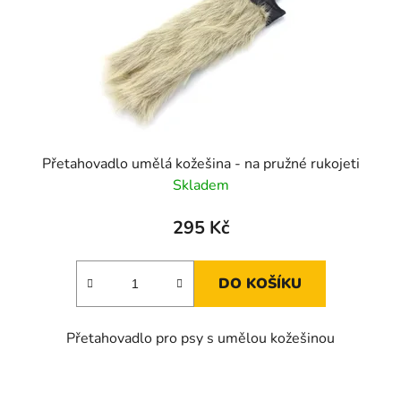
t
o
ů
d
u
k
t
ů
Přetahovadlo umělá kožešina - na pružné rukojeti
Skladem
295 Kč
DO KOŠÍKU
Přetahovadlo pro psy s umělou kožešinou