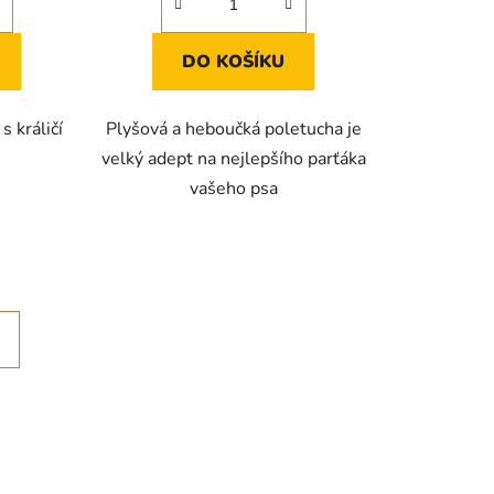
DO KOŠÍKU
 králičí
Plyšová a heboučká poletucha je
velký adept na nejlepšího parťáka
vašeho psa