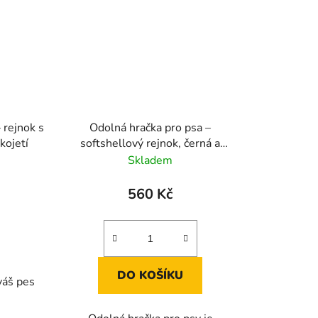
 rejnok s
Odolná hračka pro psa –
kojetí
softshellový rejnok, černá a
šedá
Skladem
560 Kč
DO KOŠÍKU
váš pes