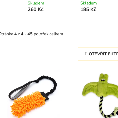
Skladem
Skladem
260 Kč
185 Kč
Stránka
4
z
4
-
45
položek celkem
OTEVŘÍT FILT
V
ý
p
s
p
r
o