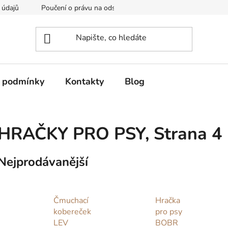
 údajů
Poučení o právu na odstoupení od smlouvy
Formulá
 podmínky
Kontakty
Blog
HRAČKY PRO PSY
, Strana 4
Nejprodávanější
Čmuchací
Hračka
kobereček
pro psy
LEV
BOBR