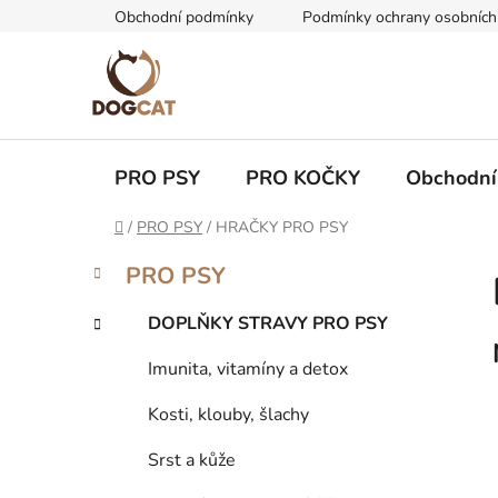
Přejít
Obchodní podmínky
Podmínky ochrany osobních
na
obsah
PRO PSY
PRO KOČKY
Obchodní
Domů
/
PRO PSY
/
HRAČKY PRO PSY
P
K
Přeskočit
PRO PSY
a
kategorie
o
t
s
DOPLŇKY STRAVY PRO PSY
e
t
g
Imunita, vitamíny a detox
r
o
a
r
Kosti, klouby, šlachy
i
n
e
n
Srst a kůže
í