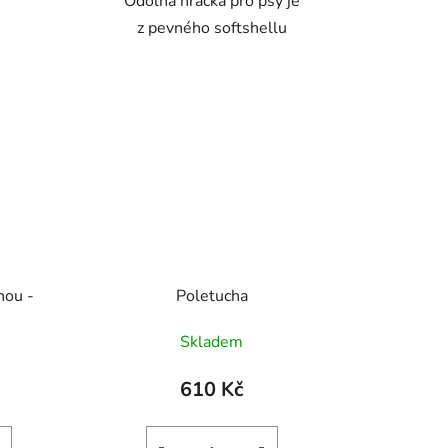
Odolná hračka pro psy je
z pevného softshellu
nou -
Poletucha
Skladem
610 Kč