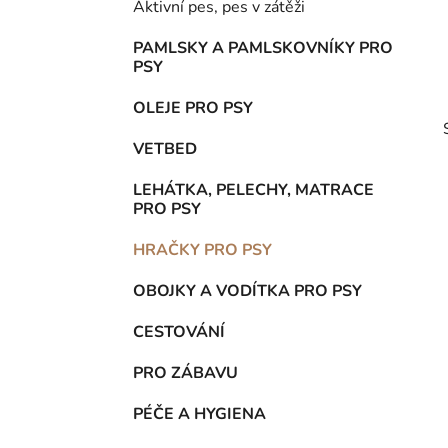
Aktivní pes, pes v zátěži
p
a
PAMLSKY A PAMLSKOVNÍKY PRO
PSY
n
e
OLEJE PRO PSY
l
VETBED
LEHÁTKA, PELECHY, MATRACE
PRO PSY
HRAČKY PRO PSY
OBOJKY A VODÍTKA PRO PSY
CESTOVÁNÍ
i
PRO ZÁBAVU
PÉČE A HYGIENA