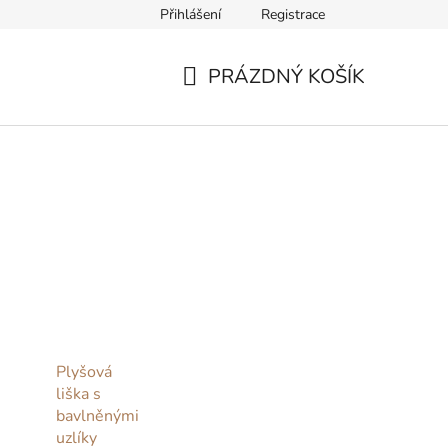
Přihlášení
Registrace
ř pro odstoupení od smlouvy
PRÁZDNÝ KOŠÍK
NÁKUPNÍ
KOŠÍK
Plyšová
liška s
bavlněnými
uzlíky