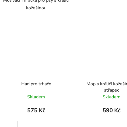
Motivační hračka pro psy s králičí
kožešinou
Had pro trhače
Mop s králičí kožeši
střapec
Skladem
Skladem
575 Kč
590 Kč