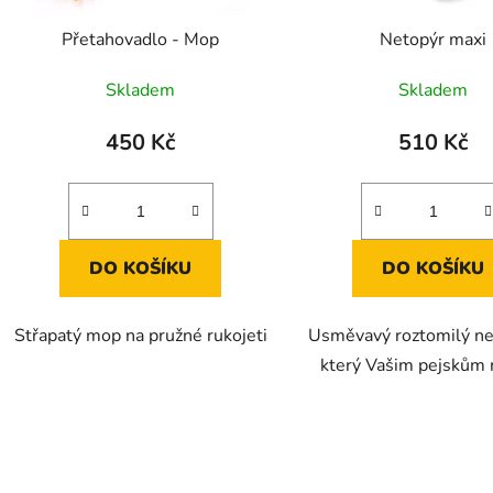
d
Přetahovadlo - Mop
Netopýr maxi
u
k
Skladem
Skladem
t
ů
450 Kč
510 Kč
DO KOŠÍKU
DO KOŠÍKU
Střapatý mop na pružné rukojeti
Usměvavý roztomilý ne
který Vašim pejskům 