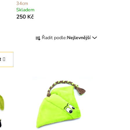
34cm
Skladem
250 Kč
Ř
Řadit podle:
Nejlevnější
a
z
e
R
n
í
p
r
o
d
u
k
t