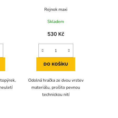
ů
Rejnok maxi
Skladem
530 Kč
DO KOŠÍKU
topýrek,
Odolná hračka ze dvou vrstev
neuletí
materiálu, prošito pevnou
technickou nití