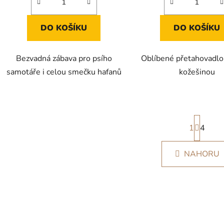
DO KOŠÍKU
DO KOŠÍKU
Bezvadná zábava pro psího
Oblíbené přetahovadlo s
samotáře i celou smečku hafanů
kožešinou
S
1
t
4
r
O
á
NAHORU
v
n
k
l
o
á
v
d
á
a
n
c
í
í